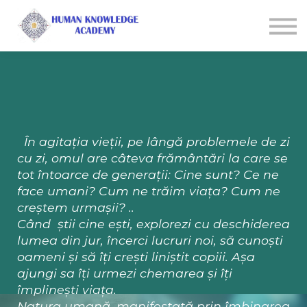
Courses
About us
Sign in
Sign up
În agitația vieții, pe lângă problemele de zi
cu zi, omul are câteva frământări la care se
tot întoarce de generații: Cine sunt? Ce ne
face umani? Cum ne trăim viața? Cum ne
creștem urmașii? ..
Când știi cine ești, explorezi cu deschiderea
lumea din jur, încerci lucruri noi, să cunoști
oameni și să îți crești liniștit copiii. Așa
ajungi sa îți urmezi chemarea și îți
împlinești viața.
Natura umană, manifestată prin îmbinarea