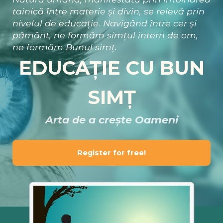
tainică între materie și divin, se relevă prin
nivelul de educație. Navigând între cer și
pământ, ne formăm simțul intern de om,
ne formăm Bunul simț.
EDUCAȚIE CU BUN
SIMȚ
Arta de a crește Oameni
Register for free!